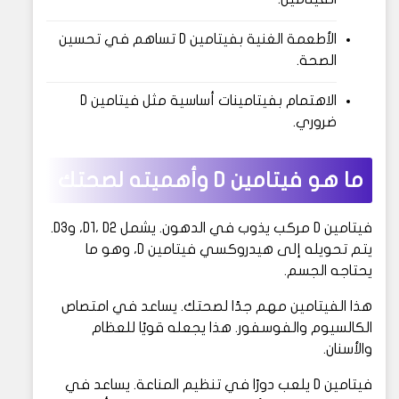
الأطعمة الغنية بفيتامين D تساهم في تحسين
الصحة.
الاهتمام بفيتامينات أساسية مثل فيتامين D
ضروري.
ما هو فيتامين D وأهميته لصحتك
فيتامين D مركب يذوب في الدهون. يشمل D1، D2، وD3.
يتم تحويله إلى هيدروكسي فيتامين D، وهو ما
يحتاجه الجسم.
هذا الفيتامين مهم جدًا لصحتك. يساعد في امتصاص
الكالسيوم والفوسفور. هذا يجعله قويًا للعظام
والأسنان.
فيتامين D يلعب دورًا في تنظيم المناعة. يساعد في