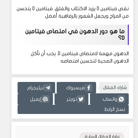
نقص فيتامين D يزيد الاكتئاب والقلق. فيتامين D يتحسن
من المزاج ويجعل الشعور بالرفاهية أفضل.
ما هو دور الدهون في امتصاص فيتامين
D؟
الدهون مهمة لامتصاص فيتامين D. يجب أن نأكل
الدهون الصحية لتحسين امتصاصه.
شارك المقال :
فيسبوك
تيليجرام
واتساب
تويتر
إيميل
نسخ الرابط
زيارة المقال السابق