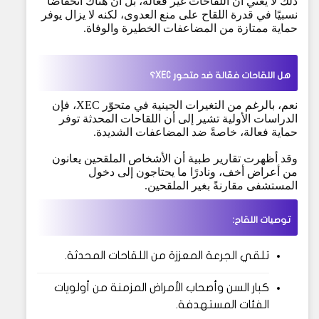
ذلك لا يعني أن اللقاحات غير فعّالة، بل أن هناك انخفاضًا
نسبيًا في قدرة اللقاح على منع العدوى، لكنه لا يزال يوفر
حماية ممتازة من المضاعفات الخطيرة والوفاة.
هل اللقاحات فعّالة ضد متحور XEC؟
نعم، بالرغم من التغيرات الجينية في متحوّر XEC، فإن
الدراسات الأولية تشير إلى أن اللقاحات المحدثة توفر
حماية فعالة، خاصةً ضد المضاعفات الشديدة.
وقد أظهرت تقارير طبية أن الأشخاص الملقحين يعانون
من أعراض أخف، ونادرًا ما يحتاجون إلى دخول
المستشفى مقارنةً بغير الملقحين.
توصيات اللقاح:
تلقي الجرعة المعززة من اللقاحات المحدثة.
كبار السن وأصحاب الأمراض المزمنة من أولويات
الفئات المستهدفة.