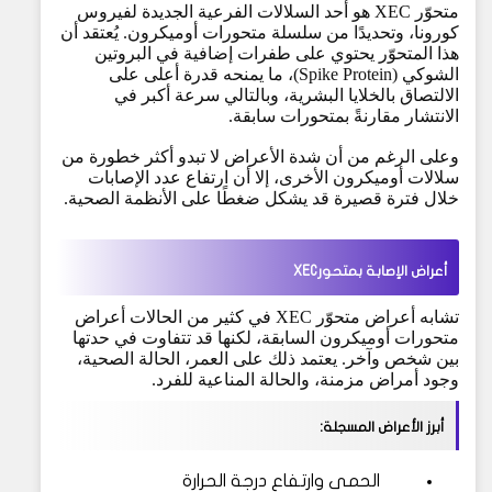
متحوّر XEC هو أحد السلالات الفرعية الجديدة لفيروس
كورونا، وتحديدًا من سلسلة متحورات أوميكرون. يُعتقد أن
هذا المتحوّر يحتوي على طفرات إضافية في البروتين
الشوكي (Spike Protein)، ما يمنحه قدرة أعلى على
الالتصاق بالخلايا البشرية، وبالتالي سرعة أكبر في
الانتشار مقارنةً بمتحورات سابقة.
وعلى الرغم من أن شدة الأعراض لا تبدو أكثر خطورة من
سلالات أوميكرون الأخرى، إلا أن ارتفاع عدد الإصابات
خلال فترة قصيرة قد يشكل ضغطًا على الأنظمة الصحية.
أعراض الإصابة بمتحورXEC
تشابه أعراض متحوّر XEC في كثير من الحالات أعراض
متحورات أوميكرون السابقة، لكنها قد تتفاوت في حدتها
بين شخص وآخر. يعتمد ذلك على العمر، الحالة الصحية،
وجود أمراض مزمنة، والحالة المناعية للفرد.
أبرز الأعراض المسجلة:
الحمى وارتفاع درجة الحرارة