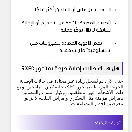
لا يوجد دليل على أن المتحوّر أكثر فتكًا.
الأجسام المضادة الناتجة عن التطعيم أو الإصابة
السابقة لا تزال توفّر حماية.
بعض الأدوية المضادة للفيروسات مثل
“باكسلوفيد” ما زالت فعّالة.
هل هناك حالات إصابة حرجة بمتحور XEC؟
حتى الآن، لم تُسجل زيادة غير معتادة في حالات الإصابة
الحرجة المرتبطة بمتحور XEC، خاصةً بين الملقحين. ومع
ذلك، الأشخاص غير المطعّمين، وكبار السن، والمصابين
بأمراض مزمنة مثل السكري وأمراض القلب، لا يزالون
معرضين لخطر المضاعفات.
تجربة حقيقية: