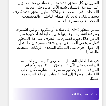
الفيروس. كل متحوّر جديد يحمل خصائص مختلفة تؤثر
على سرعة الانتشار، شدة الأعراض، وحتى فعالية
اللقاحات. في منتصف عام 2024، ظهر متحوّر جديد يُعرف
باسم XEC، والذي أثار اهتمام الباحثين والمجتمعات
الصحية على مستوى العالم.
ينتمي متحوّر XEC إلى سلالة أوميكرون، والتي اشتهرت
بسرعة انتشارها، وقدرتها على إصابة أعداد كبيرة من
الناس خلال فترة قصيرة. تم التعرف على هذا المتحوّر
لأول مرة في ألمانيا في يونيو 2024، وسرعان ما انتقل
إلى دول أخرى مثل المملكة المتحدة، الولايات المتحدة،
والدنمارك.
في هذا الدليل الشامل، نستعرض كل ما توصلت إليه
الدراسات حتى الآن عن متحوّر XEC، من الأعراض
المرافقة، مدى خطورته، سرعة انتشاره، تأثيره على
اللقاحات، وصولًا إلى استراتيجيات الوقاية المدعومة
علميًا.
ما هو متحوّر XEC؟