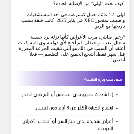
كيف نجت “ليلى” من الإصابة الحادة؟
ليلى، 52 عامًا، تعمل كممرضة في أحد المستشفيات،
وأُصيبت بمتحور XEC في يناير 2025. كانت قلقة بسبب
تاريخها مع الربو.
“رغم إصابتي، مرت الأعراض كأنها نزلة برد خفيفة:
سعال، تعب، واحتقان. لم أحتج لأي دواء سوى المسكنات.
أعتقد أن السبب في ذلك هو أنني تلقيت الجرعة المعززة
قبل شهر فقط. أشجع الجميع على التطعيم — فعلاً
أنقذني.”
متى يجب زيارة الطبيب؟
إذا شعرت بضيق في التنفس أو ألم في الصدر.
ارتفاع الحرارة لأكثر من 3 أيام دون تحسن.
أعراض شديدة لدى كبار السن أو أصحاب الأمراض
المزمنة.