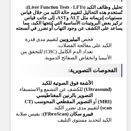
تحليل وظائف الكبد (Liver Function Tests - LFTs):
تُستخدم هذه التحاليل لتقييم حالة الكبد من خلال قياس
مستويات إنزيماته مثل ALT وAST، إلى جانب قياس
تركيز بعض البروتينات الأساسية التي يُنتجها الكبد، مما
يساعد على الكشف عن وجود التهاب أو تضرر في أنسجته
فحص
البيليروبين
لتقييم مدى قدرة
الكبد على معالجة الفضلات.
تعداد الدم الكامل (CBC) للتحقق من
الأنيميا وانخفاض الصفائح الدموية.
الفحوصات التصويرية:
الأشعة فوق الصوتية للكبد
(Ultrasound)
للكشف عن التشمع والاستسقاء.
التصوير بالرنين المغناطيسي
(MRI)
أو
التصوير المقطعي المحوسب (CT
scan)
لتقييم مدى تضرر الكبد.
فيبرو سكان (FibroScan):
يقيس صلابة
الكبد لتحديد مستوى التليف.