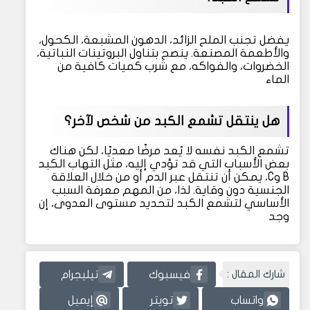
يفضل تجنب الملح الزائد، الدهون المشبعة، الكحول،
والأطعمة المصنعة. ينصح بتناول البروتينات النباتية،
الخضروات، والفواكه، مع شرب كميات كافية من
الماء
هل ينتقل تشمع الكبد من شخص لآخر؟
تشمع الكبد نفسه لا يُعد مرضًا معديًا، لكن هناك
بعض الأسباب التي قد تؤدي إليه، مثل التهاب الكبد
B وC، يمكن أن تنتقل عبر الدم أو من خلال العلاقة
الجنسية دون وقاية. لذا، من المهم معرفة السبب
الأساسي لتشمع الكبد لتحديد مستوى العدوى، إن
وجد
شارك المقال :
فيسبوك
تيليجرام
واتساب
تويتر
إيميل