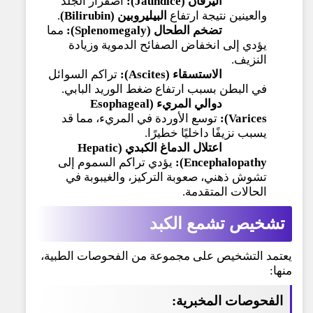
اليرقان (Jaundice):
اصفرار الجلد
والعينين نتيجة ارتفاع
البيليروبين (Bilirubin)
.
تضخم الطحال (Splenomegaly):
مما
يؤدي إلى انخفاض الصفائح الدموية وزيادة
النزيف.
الاستسقاء (Ascites):
تراكم السوائل
في البطن بسبب ارتفاع ضغط الوريد البابي.
دوالي المريء (Esophageal
Varices):
توسع الأوردة في المريء، مما قد
يسبب نزيفًا داخليًا خطيرًا.
اعتلال الدماغ الكبدي (Hepatic
Encephalopathy):
يؤدي تراكم السموم إلى
تشوش ذهني، صعوبة التركيز، والغيبوبة في
الحالات المتقدمة.
تشخيص
تشمع الكبد
يعتمد التشخيص على مجموعة من الفحوصات الطبية،
منها:
الفحوصات المخبرية: