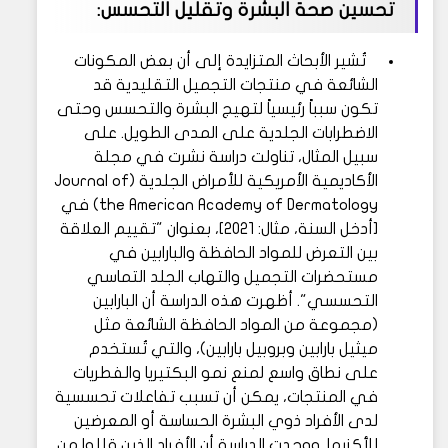
تحسين صحة البشرة وتقليل التحسس:
تُشير الأبحاث المتزايدة إلى أن بعض المكونات
الشائعة في منتجات التجميل التقليدية قد
تكون سبباً رئيسياً لتهيج البشرة والتحسس وحتى
الاضطرابات الجلدية على المدى الطويل. على
سبيل المثال، تناولت دراسة نشرت في مجلة
الأكاديمية الأمريكية للأمراض الجلدية (Journal of
the American Academy of Dermatology) في
[أدخل السنة، مثال: 2021]، بعنوان "تقييم العلاقة
بين التعرض للمواد الحافظة والبارابين في
مستحضرات التجميل والتهاب الجلد التماسي
التحسسي". أظهرت هذه الدراسة أن البارابين
(مجموعة من المواد الحافظة الشائعة مثل
ميثيل بارابين وبروبيل بارابين)، والتي تُستخدم
على نطاق واسع لمنع نمو البكتيريا والفطريات
في المنتجات، يمكن أن تسبب تفاعلات تحسسية
لدى الأفراد ذوي البشرة الحساسة أو المعرضين
للأكزيما. ووجدت الدراسة أن الأفراد الذين قللوا من