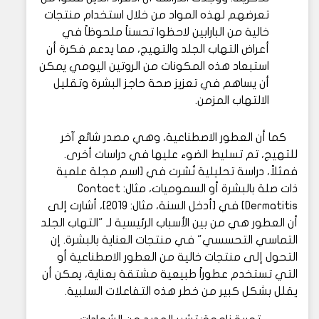
تعرضهم لهذه المواد من خلال استخدام منتجات
خالية من البارابين لاحظوا تحسناً ملحوظاً في
أعراض التهاب الجلد والتهيج، مما يدعم فكرة أن
استبعاد هذه المكونات من الروتين اليومي يمكن
أن يساهم في تعزيز صحة حاجز البشرة وتقليل
الالتهاب المزمن.
كما أن العطور الاصطناعية، وهي مصدر شائع آخر
للتهيج، تم تسليط الضوء عليها في دراسات أخرى.
فمثلاً، دراسة تحليلية نُشرت في [اسم مجلة علمية
ذات صلة بالبشرة أو السموميات، مثال: Contact
Dermatitis] في [أدخل السنة، مثال: 2019]، أشارت إلى
أن العطور هي من بين الأسباب الرئيسية لـ "التهاب الجلد
التماسي التحسسي" في منتجات العناية بالبشرة. إن
التحول إلى منتجات خالية من العطور الاصطناعية أو
التي تستخدم عطوراً طبيعية مشتقة بعناية، يمكن أن
يقلل بشكل كبير من خطر هذه التفاعلات السلبية.