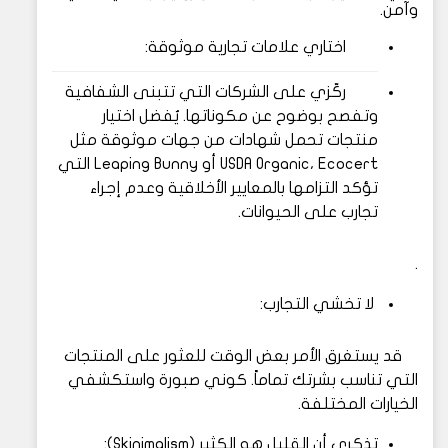
وآمن.
اختاري علامات تجارية موثوقة:
ركّزي على الشركات التي تتبنى الشفافية
وتفصح بوضوح عن مكوناتها. يُفضل اختيار
منتجات تحمل شهادات من جهات موثوقة مثل
USDA Organic، Ecocert أو Leaping Bunny التي
تؤكد التزامها بالمعايير الأخلاقية وعدم إجراء
تجارب على الحيوانات.
.
لا تخشي التجارب:
قد يستغرق الأمر بعض الوقت للعثور على المنتجات
التي تناسب بشرتك تماماً. كوني صبورة واستكشفي
الخيارات المختلفة.
تذكري أن القليل هو الكثير (Skinimalism):