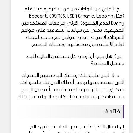
ج: ابحثي عن شهادات من جهات خارجية مستقلة
(مثل Ecocert، COSMOS، USDA Organic، Leaping
Bunny لعدم القسوة). اقرئي مراجعات المستخدمين
الحقيقية. ابحثي عن سياسات الشفافية على مواقع
الشركات. لا تترددي في التواصل مع خدمة العملاء
لطرح الأسئلة حول مكوناتهم وعمليات التصنيع.
س5: هل يجب أن أرمي كل منتجاتي الحالية للبدء
بالجمال النظيف؟
ج: لا، ليس عليكِ ذلك. يمكنكِ البدء بتغيير المنتجات
التي تستخدمينها يومياً، أو تلك التي تثير قلقكِ أكثر.
يمكنكِ استبدالها تدريجياً عندما تنفد، أو حتى التبرع
بالمنتجات غير المستخدمة إذا كانت حالتها تسمح بذلك.
خاتمة:
إن الجمال النظيف ليس مجرد اتجاه عابر في عالم