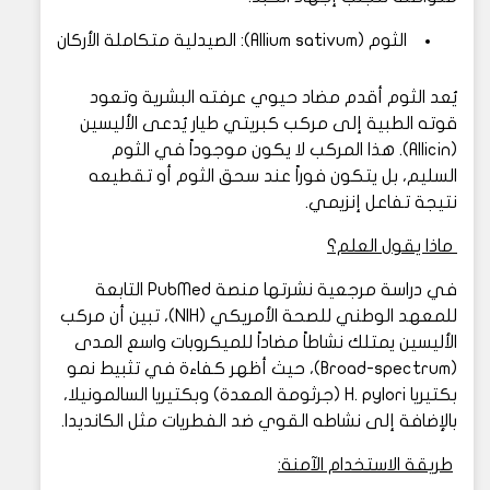
الثوم (Allium sativum): الصيدلية متكاملة الأركان
يُعد الثوم أقدم مضاد حيوي عرفته البشرية وتعود
قوته الطبية إلى مركب كبريتي طيار يُدعى الأليسين
(Allicin). هذا المركب لا يكون موجوداً في الثوم
السليم، بل يتكون فوراً عند سحق الثوم أو تقطيعه
نتيجة تفاعل إنزيمي.
ماذا يقول العلم؟
في دراسة مرجعية نشرتها منصة PubMed التابعة
للمعهد الوطني للصحة الأمريكي (NIH)، تبين أن مركب
الأليسين يمتلك نشاطاً مضاداً للميكروبات واسع المدى
(Broad-spectrum)، حيث أظهر كفاءة في تثبيط نمو
بكتيريا H. pylori (جرثومة المعدة) وبكتيريا السالمونيلا،
بالإضافة إلى نشاطه القوي ضد الفطريات مثل الكانديدا.
طريقة الاستخدام الآمنة: