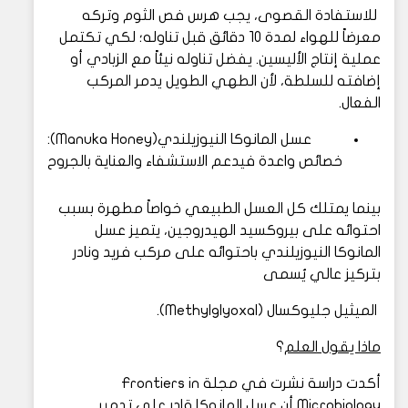
للاستفادة القصوى، يجب هرس فص الثوم وتركه
معرضاً للهواء لمدة 10 دقائق قبل تناوله؛ لكي تكتمل
عملية إنتاج الأليسين. يفضل تناوله نيئاً مع الزبادي أو
إضافته للسلطة، لأن الطهي الطويل يدمر المركب
الفعال.
عسل المانوكا النيوزيلندي(Manuka Honey):
خصائص واعدة فيدعم الاستشفاء والعناية بالجروح
بينما يمتلك كل العسل الطبيعي خواصاً مطهرة بسبب
احتوائه على بيروكسيد الهيدروجين، يتميز عسل
المانوكا النيوزيلندي باحتوائه على مركب فريد ونادر
بتركيز عالي يُسمى
الميثيل جليوكسال (Methylglyoxal).
ماذا يقول العلم
؟
أكدت دراسة نشرت في مجلة Frontiers in
Microbiology أن عسل المانوكا قادر على تدمير