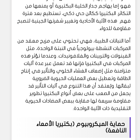
فهو إما يهاجم جدار الخلية البكتيرية أو يمنعها من
التكاثر. البكتيريا ككائن حي ذكي، تستطيع بعد فترة
فهم هذه الآلية الأحادية وتغيير شفرتها الجينية لتصبح
مقاومة للدواء.
أما النباتات الطبية، فهي تحتوي على مزيج معقد من
المركبات النشطة بيولوجياً في النبتة الواحدة، مثل
الفينولات والتربينات والفلافونيدات. وعندما تؤثر هذه
المركبات في البكتيريا فإنها قد تعمل عبر عدة آليات
متزامنة مثل إضعاف الغشاء الخلوي والتأثير في إنتاج
الطاقة وتعطيل بعض العمليات الحيوية الضرورية
لبقائها. ويُعتقد أن هذا التنوع في آليات التأثير قد
يجعل من الصعب على بعض أنواع البكتيريا تطوير
مقاومة سريعة لها مقارنة ببعض المضادات الحيوية
التقليدية ذات الآلية الواحدة.
حماية الميكروبيوم (بكتيريا الأمعاء
النافعة)