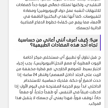
التقليدي، ولكنها تمتلك خصائص قوية جداً كمضادات
للالتهابات (تشبه عمل دواء الإيبوبروفين) ومضادة
للفيروسات، كما أنها تغذي البكتيريا النافعة في
الأمعاء مما يرفع من كفاءة خطوط الدفاع المناعية
الذاتية لجسمك.
س5: كيف أعرف أنني أعاني من حساسية
تجاه أحد هذه المضادات الطبيعية؟
ج: قبل تناول أو تطبيق أي مستخلص مركز (خاصة
الزيوت العطرية أو صمغ النحل/البروبوليس)، يجب إجراء
اختبار بسيط. للموضع الخارجي: ضع قطرة مخففة من
الزيت على الجلد (داخل المعصم) وانتظر 24 ساعة؛ إذا
حدث احمرار أو حكة، فلديك حساسية. للاستخدام
الداخلي: ابدأ بربع الجرعة المقترحة في اليوم الأول؛ إذا
لاحظت ضيقاً في التنفس، أو طفحاً جلدياً، أو مغصاً
حاداً، توقف فوراً، فهذا يعني أن جسمك لا يتقبل هذا
المركب.