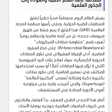
مقدمة: أزمة العصر الطبية والعودة إلى
الجذور العلمية
يعيش العالم اليوم منعطفاً صحياً خطيراً يُقلق
المنظمات الطبية الدولية، وعلى رأسها منظمة الصحة
العالمية (WHO). هذا القلق لا ينبع فقط من ظهور
فيروسات جديدة، بل من أزمة صامتة وتتفاقم يومياً
تُعرف باسم "مقاومة مضادات الميكروبات"
(Antimicrobial Resistance). على مدار العقود
الماضية، أدى الإفراط العشوائي في تناول المضادات
الحيوية الكيميائية، سواء لعلاج نزلات البرد الفيروسية
(التي لا تؤثر فيها المضادات أصلاً) أو بسبب استخدامها
المكثف في تسمين الماشية، إلى تطور سلالات
بكتيرية ذكية وفتاكة تُسمى "البكتيريا الفائقة"
(Superbugs)، والتي أصبحت قادرة على مقاومة
أقوى الأدوية المتاحة في المستشفيات.
أمام هذا التحدي الطبي المعقد، بدأ العلماء والباحثون
في كبريات الجامعات العالمية بتوجيه بوصلة الأبحاث