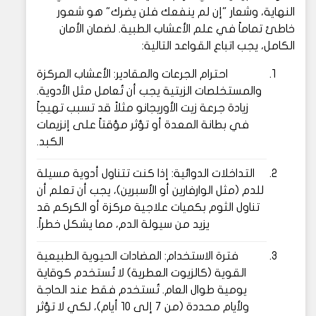
النهاية، وشعار "إن لم ينفعك فلن يضرك" هو شعور
خاطئ تماماً في علم الأعشاب الطبية. لضمان الأمان
الكامل، يجب اتباع القواعد التالية:
احترام الجرعات والمقادير: الأعشاب المركزة
والمستخلصات الزيتية يجب أن تُعامل مثل الأدوية.
زيادة جرعة زيت الأوريجانو مثلاً قد تسبب تهيجاً
في بطانة المعدة أو تؤثر مؤقتاً على إنزيمات
الكبد.
التداخلات الدوائية: إذا كنت تتناول أدوية مسيلة
للدم (مثل الوارفارين أو الأسبرين)، يجب أن تعلم أن
تناول الثوم بكميات علاجية مركزة أو الكركم قد
يزيد من سيولة الدم، مما يشكل خطراً.
فترة الاستخدام: المضادات الحيوية الطبيعية
القوية (كالزيوت العطرية) لا تُستخدم كوقاية
يومية طوال العام. تُستخدم فقط عند الحاجة
ولأيام محددة (من 7 إلى 10 أيام)، لكي لا تؤثر