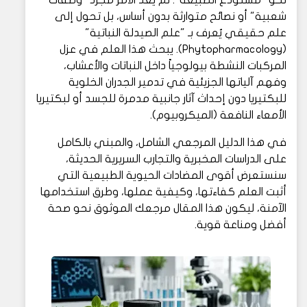
نحو "مستودع الطبيعة". لم يعد الأمر مجرد "وصفات
شعبية" أو نصائح متوارثة بدون أساس، بل تحول إلى
علم حقيقي يُعرف بـ "علم الصيدلة النباتية"
(Phytopharmacology). يبحث هذا العلم في عزل
المركبات النشطة بيولوجياً داخل النباتات والأعشاب،
وفهم آلياتها الجزيئية في تدمير الجدران الخلوية
للبكتيريا دون إحداث آثار جانبية مدمرة للجسد أو لبكتيريا
الأمعاء النافعة (الميكروبيوم).
في هذا الدليل المرجعي الشامل، والمبني بالكامل
على الدراسات المخبرية والتجارب السريرية الحديثة،
سنستعرض أقوى المضادات الحيوية الطبيعية التي
أثبت العلم كفاءتها، وكيفية عملها، وطرق استخدامها
الآمنة، ليكون هذا المقال مرجعك الموثوق نحو صحة
أفضل ومناعة قوية.