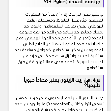
جرثومة المعدة (H. Pylori)؟
ج: تشير بعض الدراسات إلى أن عدداً من المكونات
الطبيعية، مثل عسل المانوكا، ومستخلص براعم
البروكلي الغني بمركب السلفورافان، والثوم، قد
تمتلك خصائص قد تساعد في الحد من نمو جرثومة
المعدة (H. pylori) أو دعم صحة الجهاز الهضمي. ومع
ذلك، لا تُعد هذه المكونات بديلاً عن العلاج الطبي
الموصوف، بل يمكن استخدامها كعوامل مساعدة بعد
استشارة الطبيب. ولا تزال هناك حاجة إلى مزيد من
الدراسات السريرية لتحديد مدى فعاليتها وأفضل طرق
استخدامها.
س4: هل زيت الزيتون يعتبر مضاداً حيوياً
طبيعياً؟
ج: زيت الزيتون البكر الممتاز يحتوي على مركب مذهل
يُسمى الأوليوكانثال (Oleocanthal) والأوليوروبين. هذه
المركبات ليست مضادات حيوية مباشرة بالمعنى