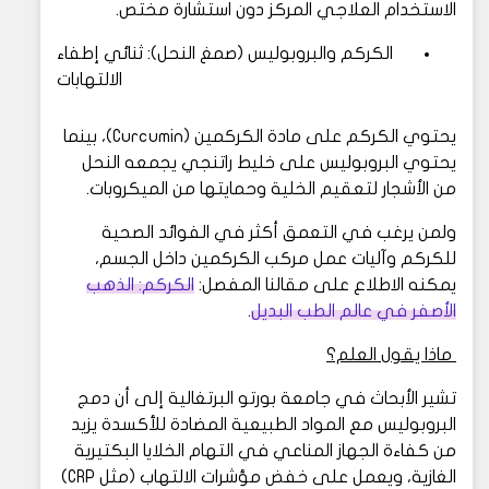
الاستخدام العلاجي المركز دون استشارة مختص.
الكركم والبروبوليس (صمغ النحل): ثنائي إطفاء
الالتهابات
يحتوي الكركم على مادة الكركمين (Curcumin)، بينما
يحتوي البروبوليس على خليط راتنجي يجمعه النحل
من الأشجار لتعقيم الخلية وحمايتها من الميكروبات.
ولمن يرغب في التعمق أكثر في الفوائد الصحية
للكركم وآليات عمل مركب الكركمين داخل الجسم،
يمكنه الاطلاع على مقالنا المفصل:
الكركم: الذهب
الأصفر في عالم الطب البديل
.
ماذا يقول العلم؟
تشير الأبحاث في جامعة بورتو البرتغالية إلى أن دمج
البروبوليس مع المواد الطبيعية المضادة للأكسدة يزيد
من كفاءة الجهاز المناعي في التهام الخلايا البكتيرية
الغازية، ويعمل على خفض مؤشرات الالتهاب (مثل CRP)