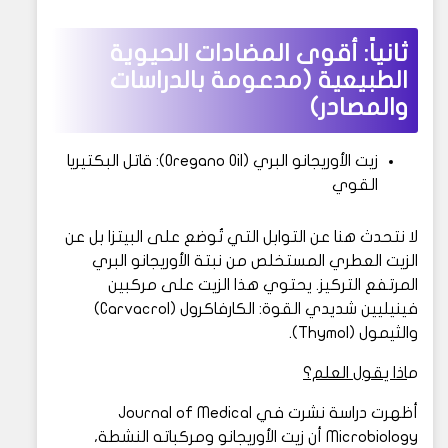
ثانياً: أقوى المضادات الحيوية
الطبيعية (مدعومة بالدراسات
والمصادر)
زيت الأوريجانو البري (Oregano Oil): قاتل البكتيريا
القوي
لا نتحدث هنا عن التوابل التي تُوضع على البيتزا بل عن
الزيت العطري المستخلص من نبتة الأوريجانو البري
المرتفع التركيز. يحتوي هذا الزيت على مركبين
فينيليين شديدي القوة: الكارفاكرول (Carvacrol)
والثيمول (Thymol).
م
اذا يقول العلم؟
أظهرت دراسة نشرت في Journal of Medical
Microbiology أن زيت الأوريجانو ومركباته النشطة،