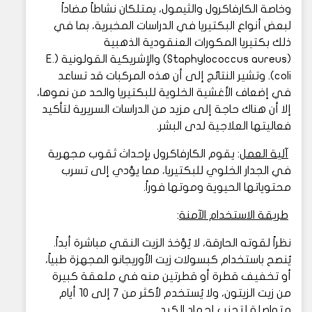
وخاصة الكارفاكرول والثيمول، يمتلكان نشاطاً مضاداً
لبعض أنواع البكتيريا في الدراسات المخبرية، بما في
ذلك بكتيريا المكورات العنقودية الذهبية
(Staphylococcus aureus) والإشريكية القولونية (E.
coli). وتشير النتائج إلى أن هذه المركبات قد تساعد
في إضعاف الأغشية الخلوية للبكتيريا والحد من نموها،
إلا أن هناك حاجة إلى مزيد من الدراسات السريرية لتأكيد
فعاليتها العلاجية لدى البشر.
آلية العمل
: يقوم الكارفاكرول بإحداث ثقوب مجهرية
في الجدار الخلوي للبكتيريا، مما يؤدي إلى تسرب
محتوياتها الحيوية وموتها فوراً.
طريقة الاستخدام الآمنة
:
نظراً لقوته الحارقة، لا يُؤخذ الزيت النقي مباشرة أبداً.
يُنصح باستخدام كبسولات زيت الأوريجانو المجهزة طبياً،
أو تخفيف قطرة أو قطرتين منه في ملعقة كبيرة
من زيت الزيتون، ولا يُستخدم لأكثر من 7 إلى 10 أيام
متواصلة لتجنب إجهاد الكبد.