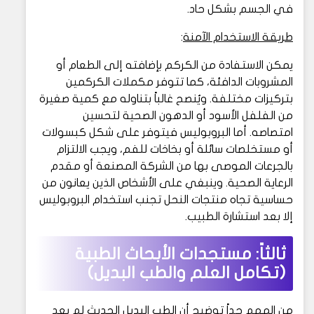
في الجسم بشكل حاد.
طريقة الاستخدام الآمنة
:
يمكن الاستفادة من الكركم بإضافته إلى الطعام أو
المشروبات الدافئة، كما تتوفر مكملات الكركمين
بتركيزات مختلفة. ويُنصح غالباً بتناوله مع كمية صغيرة
من الفلفل الأسود أو الدهون الصحية لتحسين
امتصاصه. أما البروبوليس فيتوفر على شكل كبسولات
أو مستخلصات سائلة أو بخاخات للفم، ويجب الالتزام
بالجرعات الموصى بها من الشركة المصنعة أو مقدم
الرعاية الصحية. وينبغي على الأشخاص الذين يعانون من
حساسية تجاه منتجات النحل تجنب استخدام البروبوليس
إلا بعد استشارة الطبيب.
ثالثاً: مستجدات الأبحاث الطبية
(تكامل العلم والطب البديل)
من المهم جداً توضيح أن الطب البديل الحديث لم يعد