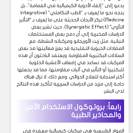
يدعو إلى "إلقاء الأدوية الكيميائية في القمامة"، بل
يتجه نحو ما يُعرف بـ "الطب التكاملي" (Integrative
Medicine).تركز الأبحاث الحديثة على ما يُعرف بـ “التأثير
التآزري” (Synergistic Effect)، حيث تشير بعض
الدراسات المخبرية إلى أن دمج بعض المستخلصات
النباتية، مثل زيت الأوريجانو ومركباته النشطة، مع
المضادات الحيوية التقليدية قد يعزز فعاليتها ضد بعض
السلالات البكتيرية المقاومة. ويعتقد الباحثون أن هذه
المركبات قد تساعد في إضعاف الأغشية الخلوية
للبكتيريا أو التأثير في آليات مقاومتها، مما قد يجعلها
أكثر استجابة للعلاج الدوائي. ومع ذلك، لا تزال هناك
حاجة إلى مزيد من الدراسات السريرية لتأكيد هذه النتائج
لدى البشر.
رابعاً: بروتوكول الاستخدام الآمن
والمحاذير الطبية
المواد الطبيعية هي مركبات كيميائية معقدة في