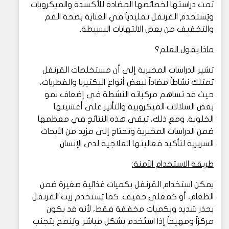
تمت دراستها لخصائصها المضادة للأكسدة والميكروبات.
ويُستخدم القرنفل تقليدياً في العناية بصحة الفم
والتخفيف من بعض الالتهابات البسيطة.
ماذا يقول العلم
؟
تشير الدراسات المخبرية إلى أن مستخلصات القرنفل
تمتلك نشاطاً مضاداً لبعض أنواع البكتيريا والفطريات،
حيث قد تساهم مركباته النشطة في إضعاف نمو
بعض السلالات الميكروبية والتأثير على أغشيتها
الخلوية. ومع ذلك، تبقى هذه النتائج في معظمها
ضمن الدراسات المخبرية وتحتاج إلى مزيد من الأبحاث
السريرية لتأكيد فعاليتها العلاجية لدى الإنسان.
طريقة الاستخدام الآمنة:
يمكن استخدام القرنفل بكميات غذائية صغيرة ضمن
الطعام، أو كمغلي خفيف. كما يُستخدم زيت القرنفل
بحذر شديد وبكميات مخففة فقط، لأنه قد يكون
مركزاً ومهيجاً إذا استُخدم بشكل مباشر. ويُنصح بتجنب