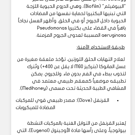
"البيوفيلم" (Biofilm)، وهي الدروع الحيوية اللزجة
التي تبنيها البكتيريا لحماية نفسها من المضادات
الحيوية داخل الجروح أو في الحلق. وأظهر العسل نجاحاً
باهراً في القضاء على بكتيريا Pseudomonas
aeruginosa المسببة لعدوى الجروح المزمنة.
طريقة الاستخدام الآمنة:
لعلاج التهابات الحلق اللوزتين، تؤخذ ملعقة صغيرة من
عسل المانوكا (بتركيز MGO لا يقل عن 400+) وتُترك
لتذوب ببطء في الفم بدون ماء. وللجروح، يمكن
تطبيقه موضعياً كمعقم طبيعي معتمد في
المشافي الطبية الحديثة تحت مسمى (Medihoney).
القرنفل (Clove): مصدر طبيعي قوي للمركبات
المضادة للميكروبات
يُعتبر القرنفل من التوابل الغنية بالمركبات النشطة
بيولوجياً، وعلى رأسها مادة الأوجينول (Eugenol)، التي