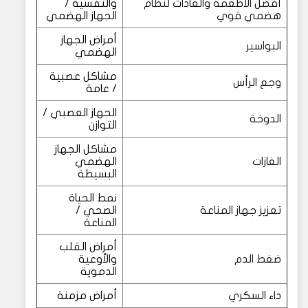
أفضل الأطعمة والعادات لنظام
والنفسية /
هضمي قوي
الجهاز الهضمي
أمراض الجهاز
البواسير
الهضمي
مشاكل عصبية
وجع الرأس
/ عامة
الجهاز العصبي /
الدوخة
التوازن
مشاكل الجهاز
الغازات
الهضمي
البسيطة
نمط الحياة
تعزيز جهاز المناعة
الصحي /
المناعة
أمراض القلب
ضغط الدم
والأوعية
الدموية
داء السكري
أمراض مزمنة